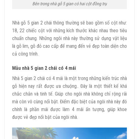
Bên trong nhà gỗ 5 gian có hai cột đồng trụ
Nhà gỗ 5 gian 2 chái thông thường sẽ bao gồm số cột như:
18, 22 chiếc cột với những kích thước khác nhau theo tiêu
chuẩn chung. Những ngôi nhà này thường sử dụng vật liệu
là gỗ lim, gõ đỏ cao cấp để mang đến vẻ đẹp toàn diện cho
cả công trình.
Mẫu nhà 5 gian 2 chái có 4 mái
Nhà 5 gian 2 chái có 4 mái là một trong những kiến trúc nhà
gỗ hiện nay rất được ưa chuộng.. Đây là một thiết kế khá
chắc chắn và tinh tế. Giúp cho ngôi nhà không chỉ rộng rãi
mà còn vô cùng nổi bật. Điểm đặc biệt của ngôi nhà này đó
chính là phần mái được làm 4 mái ấn tượng, giúp khoe
được vẻ đẹp nổi bật của ngôi nhà.