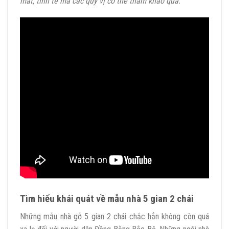
mắt, tinh tế mà các quý vị có thể tham khảo qua.
Tìm hiểu khái quát về mẫu nhà 5 gian 2 chái
Những mẫu nhà gỗ 5 gian 2 chái chắc hẳn không còn quá