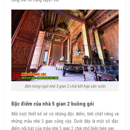
Bên trong ngôi nhà 5 gian 2 chái kết hợp sân vườn
Đặc điểm của nhà 5 gian 2 buồng gói
Mỗi một thiết kế sẽ có những đặc điểm, tính chất riêng và
những mẫu nhà 5 gian cũng vậy. Dưới đây là một số đặc
điểm nổi bật của mẫu nhà 5 gian 2 chái phổ biến hiện nay.