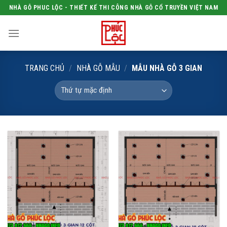
Skip
NHÀ GỖ PHUC LỘC - THIẾT KẾ THI CÔNG NHÀ GỖ CỔ TRUYỀN VIỆT NAM
to
content
TRANG CHỦ
/
NHÀ GỖ MẪU
/
MẪU NHÀ GỖ 3 GIAN