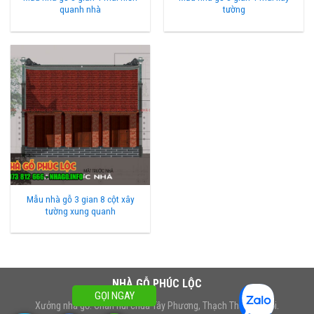
quanh nhà
tường
Mẫu nhà gỗ 3 gian 8 cột xây
tường xung quanh
NHÀ GỖ PHÚC LỘC
GỌI NGAY
Xưởng nhà gỗ: Chân núi chùa Tây Phương, Thạch Thất, Hà Nội.