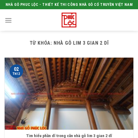
Skip
NHÀ GỖ PHUC LỘC - THIẾT KẾ THI CÔNG NHÀ GỖ CỔ TRUYỀN VIỆT NAM
to
content
TỪ KHÓA:
NHÀ GỖ LIM 3 GIAN 2 DĨ
02
Th12
Tìm hiểu phần dĩ trong căn nhà gỗ lim 3 gian 2 dĩ