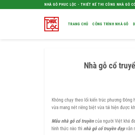
Skip
NHÀ GỖ PHUC LỘC - THIẾT KẾ THI CÔNG NHÀ GỖ C
to
content
TRANG CHỦ
CÔNG TRÌNH NHÀ GỖ
D
Nhà gỗ cổ truyể
Không chạy theo lối kiến trúc phương Đông h
vừa mang nét riêng biệt vừa tái hiện được k
Mẫu nhà gỗ cổ truyền
của người Việt khá đa
hình thức nào thì
nhà gỗ cổ truyền đẹp
vẫn m