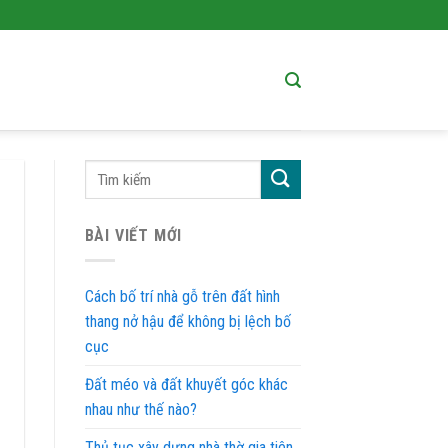
BÀI VIẾT MỚI
Cách bố trí nhà gỗ trên đất hình
thang nở hậu để không bị lệch bố
cục
Đất méo và đất khuyết góc khác
nhau như thế nào?
Thủ tục xây dựng nhà thờ gia tiên