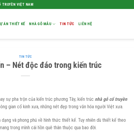
Ổ TRUYỀN VIỆT NAM
Ự ÁN THIẾT KẾ
NHÀ GỖ MẪU
TIN TỨC
LIÊN HỆ
TIN TỨC
n – Nét độc đáo trong kiến trúc
ay sự pha trộn của kiến trúc phương Tây, kiến trúc
nhà gỗ cổ truyền
hông gian cổ kinh xưa, những nét đẹp trong văn hóa người Việt xưa.
 dạng và phong phú về hình thức thiết kế. Tuy nhiên dù thiết kế theo
ang trong mình cái hồn quê thân thuộc qua bao đời.