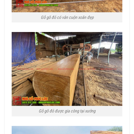
Gỗ gõ đỏ có vân cuộn xoắn đẹp
Gỗ gõ đỏ được gia công tại xưởng