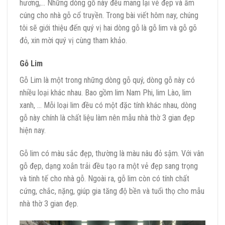
hương,… Những dòng gỗ này đều mang lại vẻ đẹp và ấm
cúng cho nhà gỗ cổ truyền. Trong bài viết hôm nay, chúng
tôi sẽ giới thiệu đến quý vị hai dòng gỗ là gỗ lim và gỗ gõ
đỏ, xin mời quý vị cùng tham khảo.
Gỗ Lim
Gỗ Lim là một trong những dòng gỗ quý, dòng gỗ này có
nhiều loại khác nhau. Bao gồm lim Nam Phi, lim Lào, lim
xanh, … Mỗi loại lim đều có một đặc tính khác nhau, dòng
gỗ này chính là chất liệu làm nên mẫu nhà thờ 3 gian đẹp
hiện nay.
Gỗ lim có màu sắc đẹp, thường là màu nâu đỏ sậm. Với vân
gỗ đẹp, dạng xoắn trải đều tạo ra một vẻ đẹp sang trọng
và tinh tế cho nhà gỗ. Ngoài ra, gỗ lim còn có tính chất
cứng, chắc, nặng, giúp gia tăng độ bền và tuổi thọ cho mẫu
nhà thờ 3 gian đẹp.