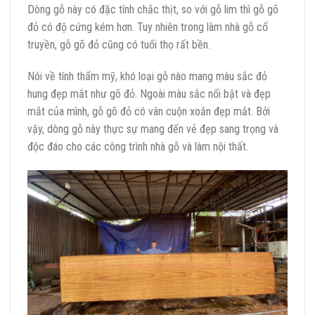
Dòng gỗ này có đặc tính chắc thịt, so với gỗ lim thì gỗ gõ
đỏ có độ cứng kém hơn. Tuy nhiên trong làm nhà gỗ cổ
truyền, gỗ gõ đỏ cũng có tuổi thọ rất bền.
Nói về tính thẩm mỹ, khó loại gỗ nào mang màu sắc đỏ
hung đẹp mắt như gõ đỏ. Ngoài màu sắc nổi bật và đẹp
mắt của mình, gỗ gõ đỏ có vân cuộn xoắn đẹp mắt. Bởi
vậy, dòng gỗ này thực sự mang đến vẻ đẹp sang trọng và
độc đáo cho các công trình nhà gỗ và làm nội thất.