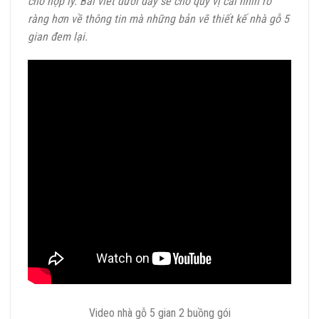
cho hợp lý. Bài viết dưới đây sẽ cho quý vị cái nhìn rõ
ràng hơn về thông tin mà những bản vẽ thiết kế nhà gỗ 5
gian đem lại.
Video nhà gỗ 5 gian 2 buồng gói