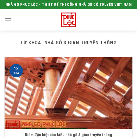
Skip
NHÀ GỖ PHUC LỘC - THIẾT KẾ THI CÔNG NHÀ GỖ CỔ TRUYỀN VIỆT NAM
to
content
TỪ KHÓA:
NHÀ GỖ 3 GIAN TRUYỀN THỐNG
18
Th4
Điểm đặc biệt của kiểu nhà gỗ 3 gian truyền thống