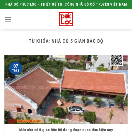
Skip
NHÀ GỖ PHUC LỘC - THIẾT KẾ THI CÔNG NHÀ GỖ CỔ TRUYỀN VIỆT NAM
to
content
TỪ KHÓA:
NHÀ CỔ 5 GIAN BẮC BỘ
07
Th12
Mẫu nhà cổ 5 gian Bắc Bộ đang được quan tâm hiện nay