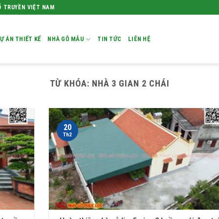
Ổ TRUYỀN VIỆT NAM
Ự ÁN THIẾT KẾ
NHÀ GỖ MẪU
TIN TỨC
LIÊN HỆ
TỪ KHÓA:
NHÀ 3 GIAN 2 CHÁI
20
Th2