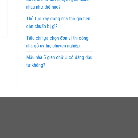
i
nhau như thế nào?
Thủ tục xây dựng nhà thờ gia tiên
h
cần chuẩn bị gì?
Tiêu chí lựa chọn đơn vị thi công
nhà gỗ uy tín, chuyên nghiệp
Mẫu nhà 5 gian chữ U có đáng đầu
tư không?