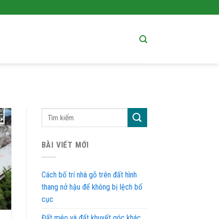
BÀI VIẾT MỚI
Cách bố trí nhà gỗ trên đất hình
thang nở hậu để không bị lệch bố
cục
Đất méo và đất khuyết góc khác