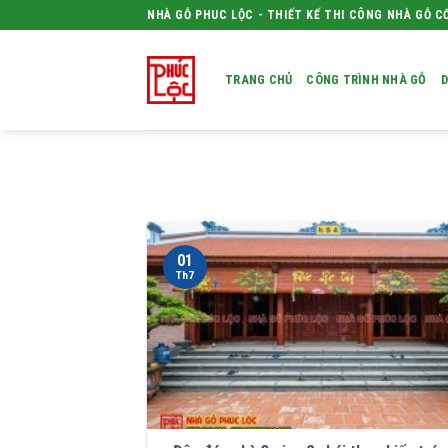
Skip
NHÀ GỖ PHUC LỘC - THIẾT KẾ THI CÔNG NHÀ GỖ C
to
content
TRANG CHỦ
CÔNG TRÌNH NHÀ GỖ
D
01
Th7