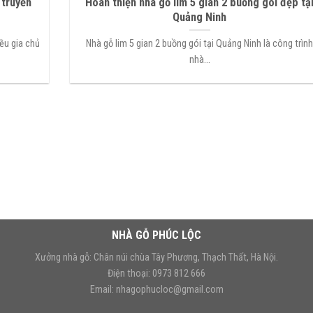
 truyền
Hoàn thiện nhà gỗ lim 5 gian 2 buồng gói đẹp tạ
Quảng Ninh
ều gia chủ
Nhà gỗ lim 5 gian 2 buồng gói tại Quảng Ninh là công trìn
nhà...
NHÀ GỖ PHÚC LỘC
Xưởng nhà gỗ: Chân núi chùa Tây Phương, Thạch Thất, Hà Nội.
Điện thoại: 0973 812 666
Email:
nhagophucloc@gmail.com