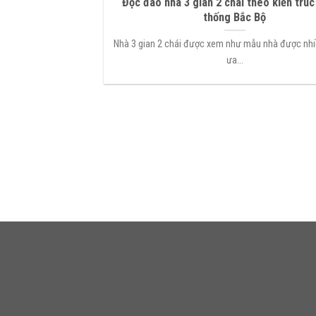
Độc đáo nhà 3 gian 2 chái theo kiến trúc
thống Bắc Bộ
Nhà 3 gian 2 chái được xem như mẫu nhà được nhi
ưa...