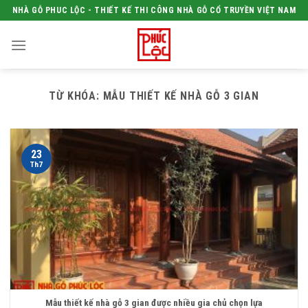
Skip
NHÀ GỖ PHUC LỘC - THIẾT KẾ THI CÔNG NHÀ GỖ CỔ TRUYỀN VIỆT NAM
to
content
TỪ KHÓA:
MẪU THIẾT KẾ NHÀ GỖ 3 GIAN
23
Th7
Mẫu thiết kế nhà gỗ 3 gian được nhiều gia chủ chọn lựa