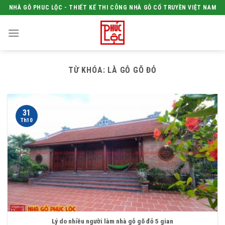
Skip
NHÀ GỖ PHUC LỘC - THIẾT KẾ THI CÔNG NHÀ GỖ CỔ TRUYỀN VIỆT NAM
to
content
TỪ KHÓA:
LÀ GỖ GÕ ĐỎ
31
Th10
Lý do nhiều người làm nhà gỗ gõ đỏ 5 gian