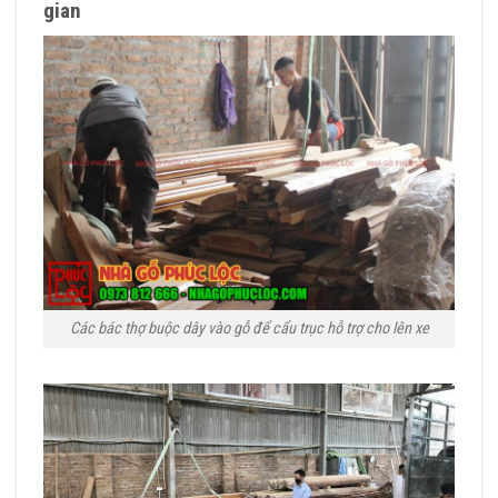
gian
Các bác thợ buộc dây vào gỗ để cẩu trục hỗ trợ cho lên xe