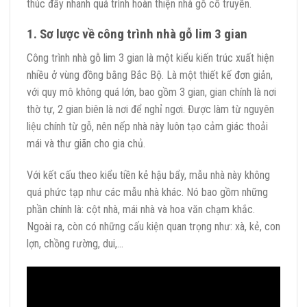
thúc đẩy nhanh quá trình hoàn thiện nhà gỗ cổ truyền.
1. Sơ lược về công trình nhà gỗ lim 3 gian
Công trình nhà gỗ lim 3 gian là một kiểu kiến trúc xuất hiện
nhiều ở vùng đồng bằng Bắc Bộ. Là một thiết kế đơn giản,
với quy mô không quá lớn, bao gồm 3 gian, gian chính là nơi
thờ tự, 2 gian biên là nơi để nghỉ ngơi. Được làm từ nguyên
liệu chính từ gỗ, nên nếp nhà này luôn tạo cảm giác thoải
mái và thư giãn cho gia chủ.
Với kết cấu theo kiểu tiền kẻ hậu bẩy, mẫu nhà này không
quá phức tạp như các mẫu nhà khác. Nó bao gồm những
phần chính là: cột nhà, mái nhà và hoa văn chạm khắc.
Ngoài ra, còn có những cấu kiện quan trọng như: xà, kẻ, con
lợn, chồng rường, dui,…