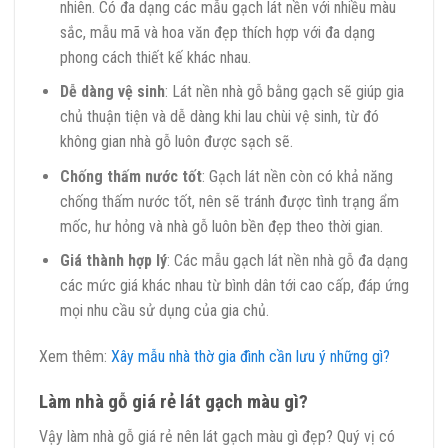
nhiên. Có đa dạng các mẫu gạch lát nền với nhiều màu
sắc, mẫu mã và hoa văn đẹp thích hợp với đa dạng
phong cách thiết kế khác nhau.
Dễ dàng vệ sinh
: Lát nền nhà gỗ bằng gạch sẽ giúp gia
chủ thuận tiện và dễ dàng khi lau chùi vệ sinh, từ đó
không gian nhà gỗ luôn được sạch sẽ.
Chống thấm nước tốt
: Gạch lát nền còn có khả năng
chống thấm nước tốt, nên sẽ tránh được tình trạng ẩm
mốc, hư hỏng và nhà gỗ luôn bền đẹp theo thời gian.
Giá thành hợp lý
: Các mẫu gạch lát nền nhà gỗ đa dạng
các mức giá khác nhau từ bình dân tới cao cấp, đáp ứng
mọi nhu cầu sử dụng của gia chủ.
Xem thêm:
Xây mẫu nhà thờ gia đình cần lưu ý những gì?
Làm nhà gỗ giá rẻ lát gạch màu gì?
Vậy làm nhà gỗ giá rẻ nên lát gạch màu gì đẹp? Quý vị có