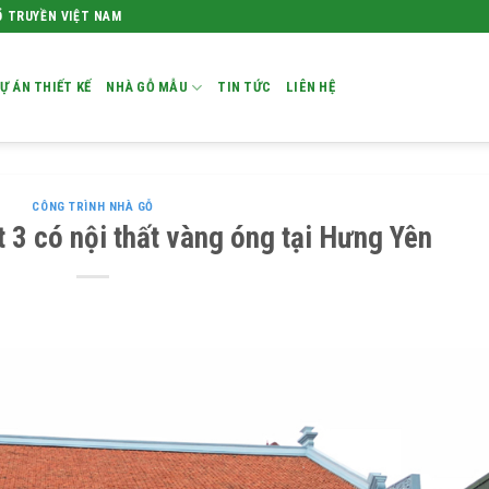
Ổ TRUYỀN VIỆT NAM
Ự ÁN THIẾT KẾ
NHÀ GỖ MẪU
TIN TỨC
LIÊN HỆ
CÔNG TRÌNH NHÀ GỖ
t 3 có nội thất vàng óng tại Hưng Yên