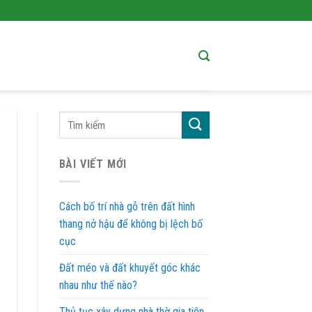
BÀI VIẾT MỚI
Cách bố trí nhà gỗ trên đất hình
thang nở hậu để không bị lệch bố
cục
Đất méo và đất khuyết góc khác
nhau như thế nào?
Thủ tục xây dựng nhà thờ gia tiên