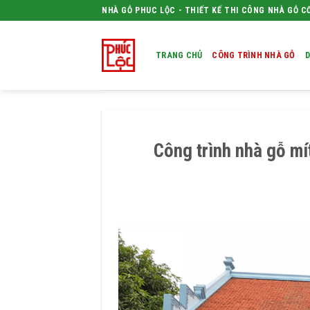
Skip
NHÀ GỖ PHUC LỘC - THIẾT KẾ THI CÔNG NHÀ GỖ C
to
content
TRANG CHỦ
CÔNG TRÌNH NHÀ GỖ
D
Công trình nhà gỗ mí