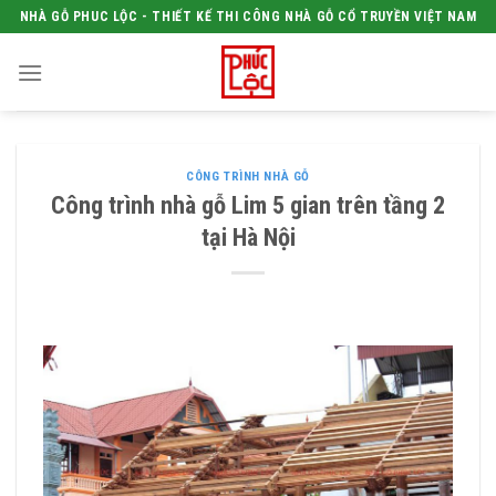
Skip
NHÀ GỖ PHUC LỘC - THIẾT KẾ THI CÔNG NHÀ GỖ CỔ TRUYỀN VIỆT NAM
to
content
CÔNG TRÌNH NHÀ GỖ
Công trình nhà gỗ Lim 5 gian trên tầng 2
tại Hà Nội