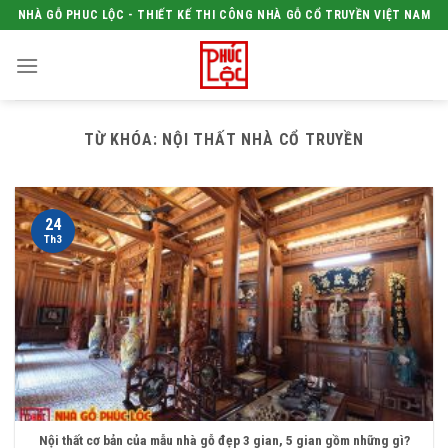
Skip
NHÀ GỖ PHUC LỘC - THIẾT KẾ THI CÔNG NHÀ GỖ CỔ TRUYỀN VIỆT NAM
to
content
TỪ KHÓA:
NỘI THẤT NHÀ CỔ TRUYỀN
24
Th3
Nội thất cơ bản của mẫu nhà gỗ đẹp 3 gian, 5 gian gồm những gì?