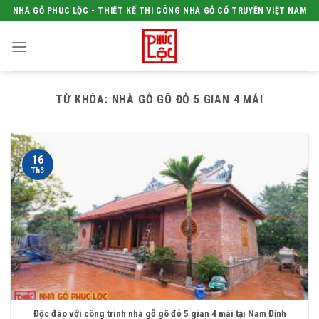
Skip
NHÀ GỖ PHUC LỘC - THIẾT KẾ THI CÔNG NHÀ GỖ CỔ TRUYỀN VIỆT NAM
to
content
TỪ KHÓA:
NHÀ GỖ GÕ ĐỎ 5 GIAN 4 MÁI
16
Th3
Độc đáo với công trình nhà gỗ gõ đỏ 5 gian 4 mái tại Nam Định