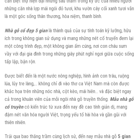
căn biệt thự hiện đại nhưng sâu thẳm trong ký ức của nhiều người
những căn nhà lợp mái ngói đỏ tươi, khu vườn cây cối xanh tươi vẫn
là một góc sống thân thương, hòa niệm, thanh bình.
Nhà gỗ cổ đẹp 5 gian
là thành quả của sự tính toán kỹ lưỡng, hữu
ích trong không gian sử dụng và mang những nét cổ truyển đem lại
một công trình đẹp, một không gian ấm cúng, nơi con cháu sum
vầy với đại gia đình trong những giây phút nghỉ ngơi giữa cuộc sống
tấp lập, bận rộn.
Được biết đến là một nước nông nghiệp, hình ảnh con trâu, ruộng
lúa, lũy tre làng,… không chỉ đi vào thơ ca Việt Nam mà còn được
khắc họa trên những nóc nhà, cột kèo, mái hiên… và đặc biệt ngay
cả trong khuân viên của mỗi ngôi nhà gỗ truyền thống.
Mẫu nhà gỗ
cổ truyền
có kiến trúc từ xưa đến nay đề cao tính giản dị, mang
đậm nét văn hóa người Việt, trọng yếu tố hài hòa và gần gũi với
thiên nhiên.
Trải qua bao thăng trầm cùng lịch sử, đến nay mẫu nhà gỗ
5 gian