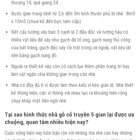
thượng 14, quá giang 24…..
Bước gian trung bình từ 2,6 đến 3m kích thước phủ bì nhà : 8m3
x 15m5 (chưa kể đến bực tam cấp)
Kết cấu tường xây bao 3 cạnh là 2 đầu đốc và tường hậu có
nhiều vật liệu để xây như gạch đá tổ ong, gạch nung thủ công
của bát tràng, gạch đặc xây rồi trát trong và ngoài, vật liệu lát
nền bằng gạch nung đỏ.
Ngoài ra thiết kế này còn có vách lụa thêm phần trang trí hay
làm vật ngăn chia không gian trong căn nhà.
Nhà có đầy đủ 6 vì được làm theo kiểu vì kèo giản dị. Nhà thiết
kế thông hiên, các vì thông với nhau tạo ra khoảng hiên rộng
chạy khắp mặt tiền ngôi nhà.
Tại sao hình thức nhà gỗ cổ truyền 5 gian lại được ưa
chuộng, quan tâm nhiều hiện nay?
Cuộc sống hiện nay luôn bận rộn với những tòa nhà cao hay những