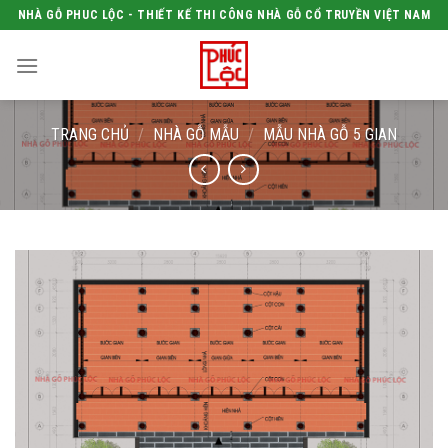
Skip
NHÀ GỖ PHUC LỘC - THIẾT KẾ THI CÔNG NHÀ GỖ CỔ TRUYỀN VIỆT NAM
to
content
TRANG CHỦ
/
NHÀ GỖ MẪU
/
MẪU NHÀ GỖ 5 GIAN