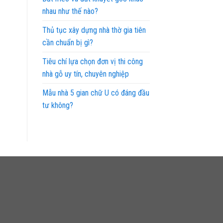
nhau như thế nào?
Thủ tục xây dựng nhà thờ gia tiên
cần chuẩn bị gì?
Tiêu chí lựa chọn đơn vị thi công
nhà gỗ uy tín, chuyên nghiệp
Mẫu nhà 5 gian chữ U có đáng đầu
tư không?