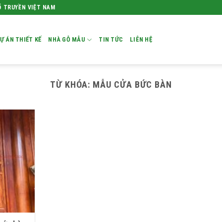
Ổ TRUYỀN VIỆT NAM
Ự ÁN THIẾT KẾ
NHÀ GỖ MẪU
TIN TỨC
LIÊN HỆ
TỪ KHÓA:
MẪU CỬA BỨC BÀN