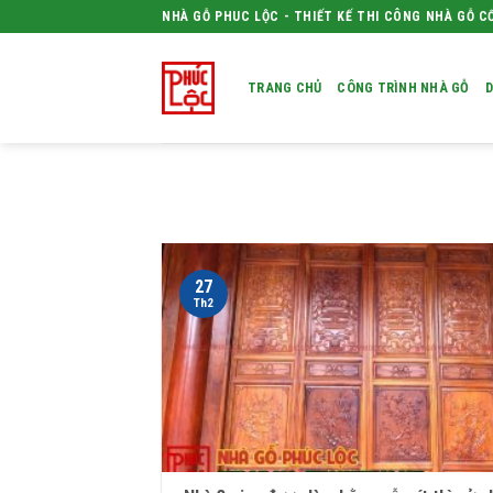
Skip
NHÀ GỖ PHUC LỘC - THIẾT KẾ THI CÔNG NHÀ GỖ C
to
content
TRANG CHỦ
CÔNG TRÌNH NHÀ GỖ
D
27
Th2