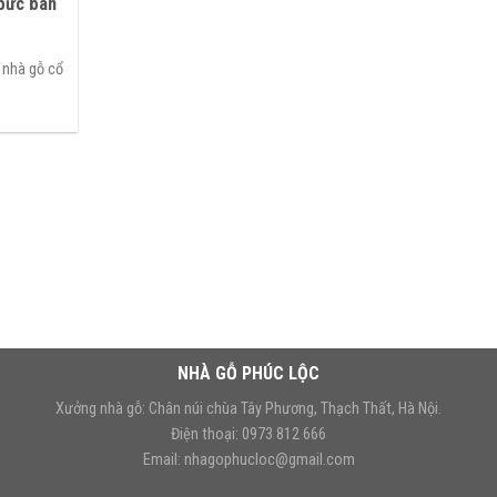
 bức bàn
 nhà gỗ cổ
NHÀ GỖ PHÚC LỘC
Xưởng nhà gỗ: Chân núi chùa Tây Phương, Thạch Thất, Hà Nội.
Điện thoại: 0973 812 666
Email:
nhagophucloc@gmail.com